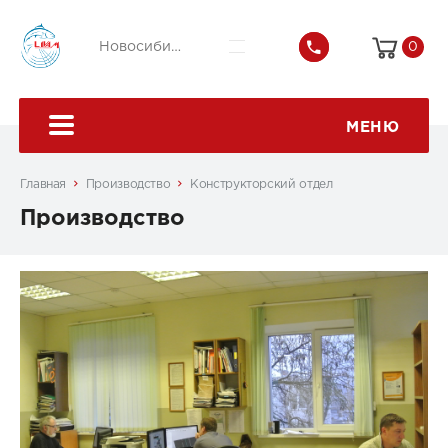
0
Новосибирск
8 800 301-08-
+7 (4722) 56-
МЕНЮ
Главная
Производство
Конструкторский отдел
Производство